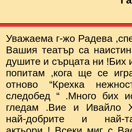
Га
Уважаема г-жо Радева ,сп
Вашия театър са наистин
душите и сърцата ни !Бих 
попитам ,кога ще се иг
отново “Крехка нежно
следобед “ .Много бих и
гледам .Вие и Ивайло Х
най-добрите и най-та
актьори ! Всеки миг с Ва