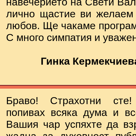
навечерието на Свети Вал
лично щастие ви желаем
любов. Ще чакаме програм
С много симпатия и уваже
Гинка Кермекчиев
Браво! Страхотни сте
попивах всяка дума и вс
Вашия чар успяхте да вз