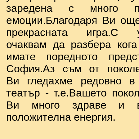
заредена с много по
емоции.Благодаря Ви ощ
прекрасната игра.С у
очаквам да разбера ког
имате поредното предс
София.Аз съм от поколе
Ви гледахме редовно в
театър - т.е.Вашето поко
Ви много здраве и в
положителна енергия.