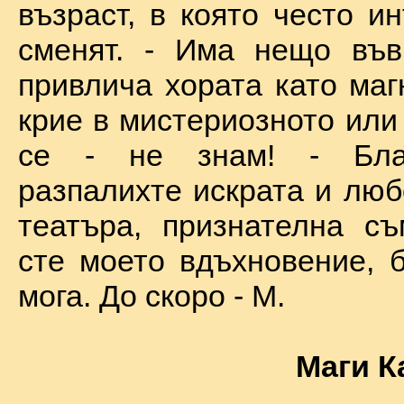
възраст, в която често и
сменят. - Има нещо във
привлича хората като маг
крие в мистериозното или
се - не знам! - Бла
разпалихте искрата и люб
театъра, признателна съ
сте моето вдъхновение, б
мога. До скоро - М.
Маги К