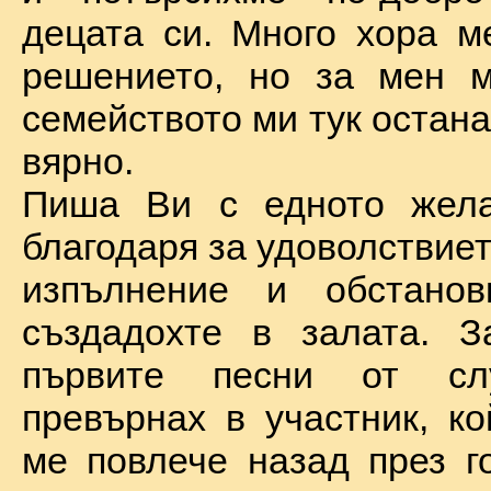
децата си. Много хора м
решението, но за мен м
семейството ми тук остан
вярно.
Пиша Ви с едното жел
благодаря за удоволствие
изпълнение и обстановк
създадохте в залата. З
първите песни от сл
превърнах в участник, ко
ме повлече назад през г