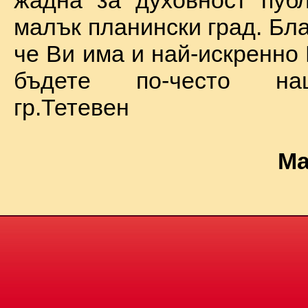
жадна за духовност пуб
малък планински град. Бл
че Ви има и най-искренно
бъдете по-често на
гр.Тетевен
Ма