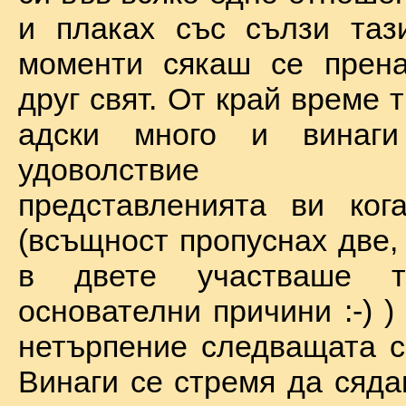
и плаках със сълзи таз
моменти сякаш се прена
друг свят. От край време 
адски много и винаг
удоволствие по
представленията ви ког
(всъщност пропуснах две,
в двете участваше 
основателни причини :-) )
нетърпение следващата с
Винаги се стремя да сяда