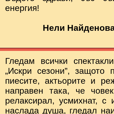
енергия!
Нели Найденова
Гледам всички спектакл
„Искри сезони”, защото 
пиесите, актьорите и ре
направен така, че чове
релаксирал, усмихнат, с 
наслада душа, гледал на