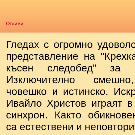
Отзиви
Гледах с огромно удоволс
представление на "Крехк
късен следобед" за 
Изключително смешно
човешко и истинско. Иск
Ивайло Христов играят в
синхрон. Както обикнове
са естествени и неповтори