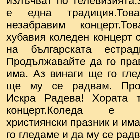
излъчват по телевизията,
е една традиция.То
незабравим концерт.Т
хубавия коледен концерт 
на българската естрад
Продължавайте да го прав
има. Аз винаги ще го гле
ще му се радвам. Про
Искра Радева! Хората т
концерт.Коледа е на
християнски празник и им
го гледаме и да му се радв