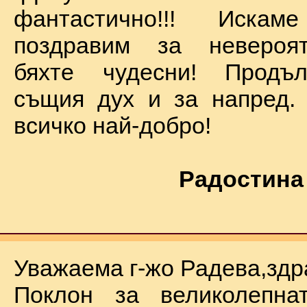
фантастично!!! Иск
поздравим за невероят
бяхте чудесни! Продъ
същия дух и за напред.
всичко най-добро!
Радостина
Уважаема г-жо Радева,здр
Поклон за великолепна