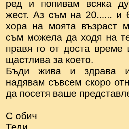
ред и попивам всяка ду
жест. Аз съм на 20...... и 
хора на моята възраст м
съм можела да ходя на те
правя го от доста време 
щастлива за което.
Бъди жива и здрава 
надявам съвсем скоро отн
да посетя ваше представл
С обич
Теди