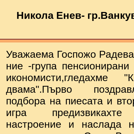
Никола Енев- гр.Ванку
Уважаема Госпожо Радева,
ние -група пенсионирани
икономисти,гледахме "
двама".Първо поздра
подбора на пиесата и вто
игра предизвикахте
настроение и наслада н