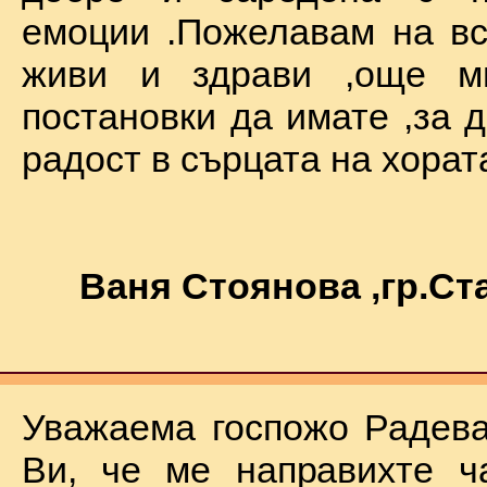
емоции .Пожелавам на вс
живи и здрави ,още мн
постановки да имате ,за 
радост в сърцата на хората !
Ваня Стоянова ,гр.С
Уважаема госпожо Радева
Ви, че ме направихте ч