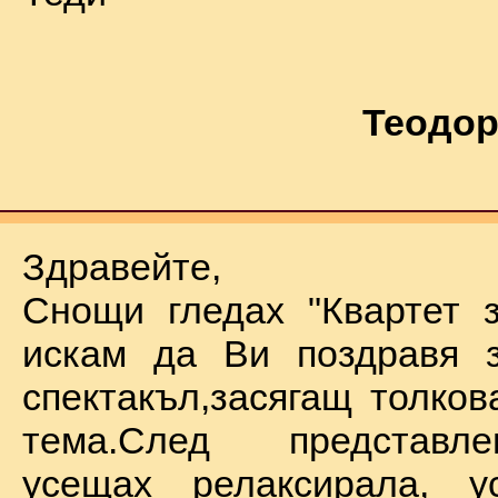
Теодор
Здравейте,
Снощи гледах "Квартет 
искам да Ви поздравя з
спектакъл,засягащ толков
тема.След представл
усещах релаксирала, у