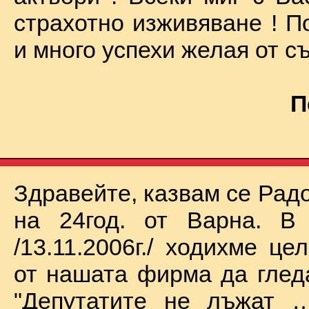
страхотно изживяване ! П
и много успехи желая от съ
П
Здравейте, казвам се Рад
на 24год. от Варна. В 
/13.11.2006г./ ходихме це
от нашата фирма да глед
"Депутатите не лъжат …