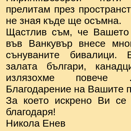
прелитам през пространст
не зная къде ще осъмна.
Щастлив съм, че Вашето
във Ванкувър внесе мно
сънуваните бивалици. 
залата българи, канадц
излязохме повече 
Благодарение на Вашите п
За което искрено Ви се
благодаря!
Никола Енев