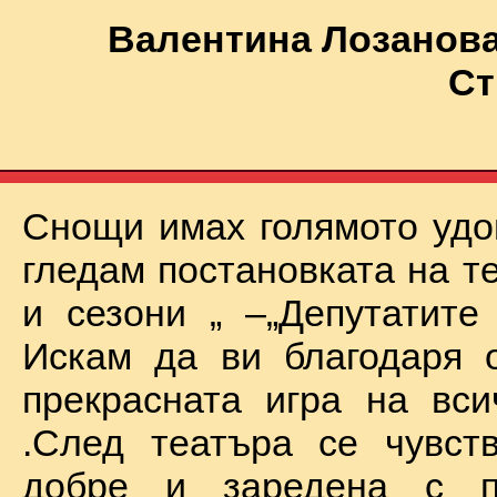
Валентина Лозанова
Ст
Снощи имах голямото удо
гледам постановката на т
и сезони „ –„Депутатите
Искам да ви благодаря 
прекрасната игра на вси
.След театъра се чувст
добре и заредена с п