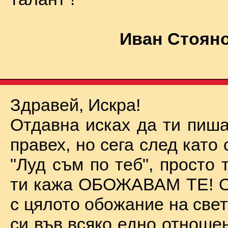
Иван Стояно
Здравей, Искра!
Отдавна исках да ти пиша
правех, но сега след като 
"Луд съм по теб", просто
ти кажа ОБОЖАВАМ ТЕ! О
с цялото обожание на све
си във всяко едно отноше