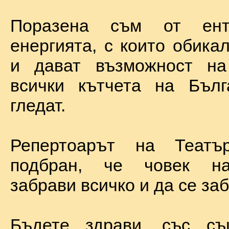
Поразена съм от ент
енергията, с които обика
и дават възможност на
всички кътчета на Бълг
гледат.
Репертоарът на Теат
подбран, че човек н
забрави всичко и да се за
Бъдете здрави, със с