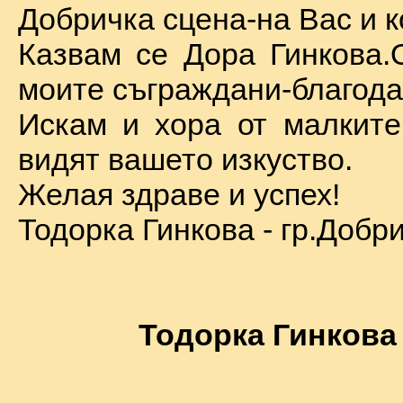
Добричка сцена-на Вас и к
Казвам се Дора Гинкова.
моите съграждани-благода
Искам и хора от малкит
видят вашето изкуство.
Желая здраве и успех!
Тодорка Гинкова - гр.Добр
Тодорка Гинкова 