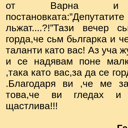
от Варна и 
постановката:”Депу
льжат....?!”Тази вечер 
горда,че сьм бьлгарка и ч
таланти като вас! Аз уча 
и се надявам поне малк
,така като вас,за да се го
.Благодаря ви ,че ме за
това,че ви гледах и
щастлива!!!