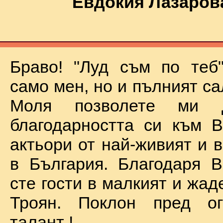
Евдокия Лазаров
Браво! "Луд съм по теб
само мен, но и пълният са
Моля позволете ми 
благодарността си към В
актьори от най-живият и 
в България. Благодаря В
сте гости в малкият и жад
Троян. Поклон пред о
талант !