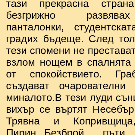
тази прекрасна стран
безгрижно развява
панталонки, студентска
градих бъдеще. След тол
тези спомени не престават
взлом нощем в спалнята 
от спокойствието. Гр
създават очарователни 
миналото.В тези луди сън
вихър се въртят Несебър
Трявна и Копривщиц
Пирин...Безброй пъ