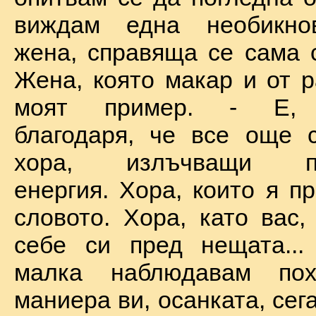
виждам една необикно
жена, справяща се сама с
Жена, която макар и от р
моят пример. - Е, б
благодаря, че все още 
хора, излъчващи по
енергия. Хора, които я п
словото. Хора, като вас,
себе си пред нещата...
малка наблюдавам пох
маниера ви, осанката, сега