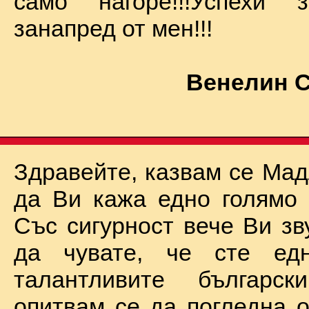
само нагоре!!!Успехи
занапред от мен!!!
Венелин 
Здравейте, казвам се Мад
да Ви кажа едно голямо "
Със сигурност вече Ви зв
да чувате, че сте ед
талантливите български
опитвам се да погледна о