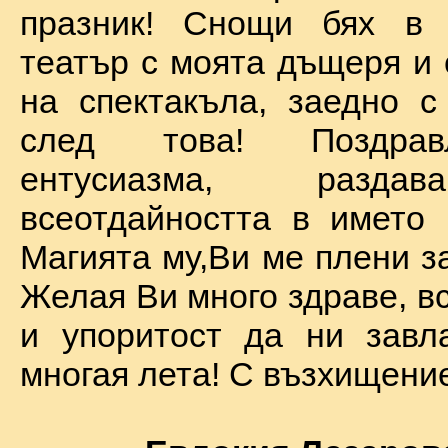
празник! Снощи бях в 
театър с моята дъщеря и 
на спектакъла, заедно с
след това! Поздра
ентусиазма, разда
всеотдайността в името 
Магията му,Ви ме плени за
Желая Ви много здраве, вс
и упоритост да ни завл
многая лета! С възхищение