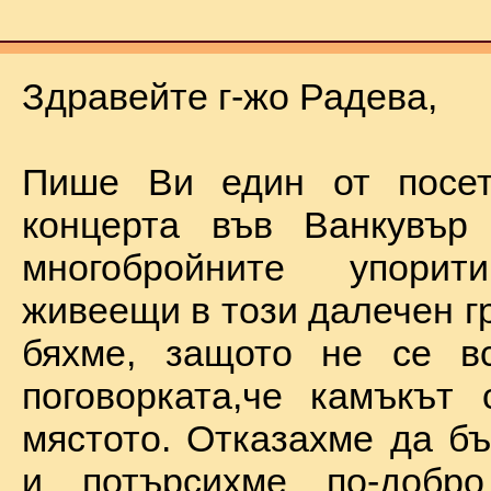
Здравейте г-жо Радева,
Пише Ви един от посет
концерта във Ванкувър
многобройните упорит
живеещи в този далечен г
бяхме, защото не се в
поговорката,че камъкът
мястото. Отказахме да б
и потърсихме по-добр