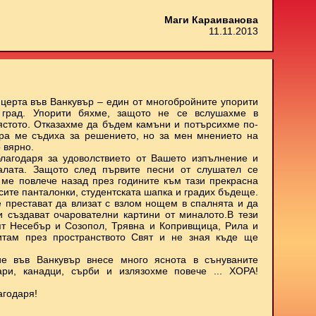
Маги Караиванова
11.11.2013
нцерта във Ванкувър – един от многобройните упорити
 град. Упорити бяхме, защото не се вслушахме в
мястото. Отказахме да бъдем камъни и потърсихме по-
ора ме съдиха за решението, но за мен мнението на
 вярно.
лагодаря за удоволствието от Вашето изпълнение и
залата. Защото след първите песни от слушател се
о ме повлече назад през годините към тази прекрасна
ъсите панталонки, студентската шапка и градих бъдеще.
е престават да влизат с взлом нощем в спалнята и да
 и създават очарователни картини от миналото.В тези
ят Несебър и Созопол, Трявна и Копривщица, Рила и
итам през пространството Свят и не зная къде ще
е във Ванкувър внесе много яснота в сънуваните
ари, канадци, сърби и излязохме повече ... ХОРА!
агодаря!