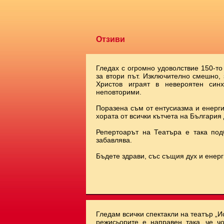
Отзиви
Гледах с огромно удоволствие 150-то
за втори път. Изключително смешно,
Христов играят в невероятен синх
неповторими.
Поразена съм от ентусиазма и енерги
хората от всички кътчета на България 
Репертоарът на Театъра е така под
забавлява.
Бъдете здрави, със същия дух и енерг
Гледам всички спектакли на театър „И
режисьорите е направен така, че чо