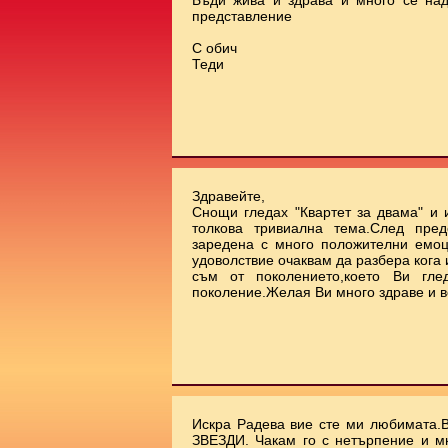
Бъди жива и здрава и много се на
представление
С обич
Теди
Здравейте,
Снощи гледах "Квартет за двама" и 
толкова тривиална тема.След пред
заредена с много положителни емоц
удоволствие очаквам да разбера кога
съм от поколението,което Ви гле
поколение.Желая Ви много здраве и в
Искра Радева вие сте ми любимата.
ЗВЕЗДИ. Чакам го с нетърпение и м