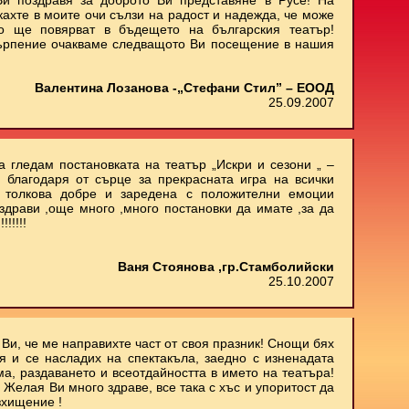
и поздравя за доброто Ви представяне в Русе! На
кахте в моите очи сълзи на радост и надежда, че може
о ще повярват в бъдещето на българския театър!
ърпение очакваме следващото Ви посещение в нашия
Валентина Лозанова -„Стефани Стил” – ЕООД
25.09.2007
 гледам постановката на театър „Искри и сезони „ –
 благодаря от сърце за прекрасната игра на всички
м толкова добре и заредена с положителни емоции
здрави ,още много ,много постановки да имате ,за да
!!!!!
Ваня Стоянова ,гр.Стамболийски
25.10.2007
Ви, че ме направихте част от своя празник! Снощи бях
 и се насладих на спектакъла, заедно с изненадата
ма, раздаването и всеотдайността в името на театъра!
 Желая Ви много здраве, все така с хъс и упоритост да
зхищение !