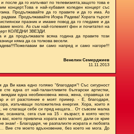
 и после да го излъчват по телевизията,защото това е
им концерт.Това е най-хубавия коледен концерт със
узика. Продължавайте да го правите и да го има. Аз
е радвам. Продължавайте Искра Радева! Хората търсят
ристиянски празник и имаме повод да го гледаме и да
аваме много. Аз съм най-големият фен и почитател на
нцерт КОЛЕДНИ ЗВЕЗДИ.
а и да продължавате всяка година да правите този
азници няма да са толкова весели.
адева!!!Пожелавам ви само напред и само нагоре!!!
Венелин Семерджиев
11.11.2013
м да Ви кажа едно голямо "благодаря"! Със сигурност
е сте една от най-талантливите български артистки,
и виждам една необикновена жена, жена, справяща се
ар и от разстояние е моят пример. - Е, благодаря,
хора, излъчващи положителна енергия. Хора, които я
с, не слагащи себе си пред нещата... От съвсем малка
, осанката, сега съм на 15 - възраст, в която често
 вас, което привлича хората като магнит, дали се крие
не знам! - Благодаря, че разпалихте искрата и любовта
.. Вие сте моето вдъхновение, без което не мога. До