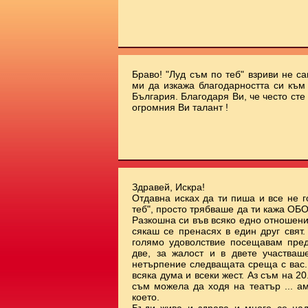
Браво! "Луд съм по теб" взриви не с
ми да изкажа благодарността си към 
България. Благодаря Ви, че често сте
огромния Ви талант !
Здравей, Искра!
Отдавна исках да ти пиша и все не г
теб", просто трябваше да ти кажа О
Разкошна си във всяко едно отношени
сякаш се пренасях в един друг свят
голямо удоволствие посещавам пред
две, за жалост и в двете участваш
нетърпение следващата среща с вас.
всяка дума и всеки жест. Аз съм на 20.
съм можела да ходя на театър ... а
което.