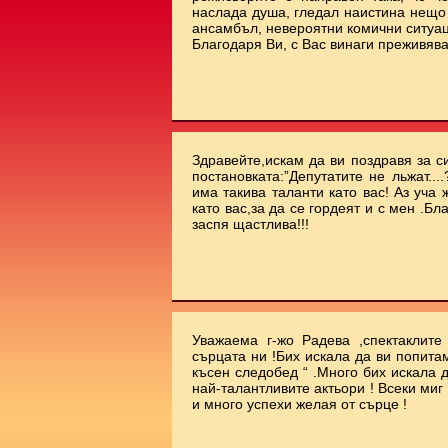
наслада душа, гледал наистина нещо 
ансамбъл, невероятни комични ситуа
Благодаря Ви, с Вас винаги преживява
Здравейте,искам да ви поздравя за с
постановката:”Депутатите не льжат...
има такива таланти като вас! Аз уча
като вас,за да се гордеят и с мен .Бл
заспя щастлива!!!
Уважаема г-жо Радева ,спектаклит
сърцата ни !Бих искала да ви попита
късен следобед “ .Много бих искала 
най-талантливите актьори ! Всеки миг
и много успехи желая от сърце !