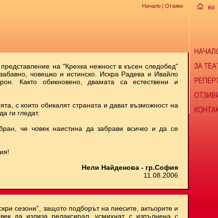
Начало
| Отзиви
 представление на "Крехка нежност в късен следобед"
 забавно, човешко и истинско. Искра Радева и Ивайло
рон. Както обикновено, двамата са естествени и
ята, с които обикалят страната и дават възможност на
да ги гледат.
бран, че човек наистина да забрави всичко и да се
ия!
Нели Найденова - гр.София
11.08.2006
скри сезони”, защото подборът на пиесите, актьорите и
век да излиза релаксирал, усмихнат, с изпълнена с