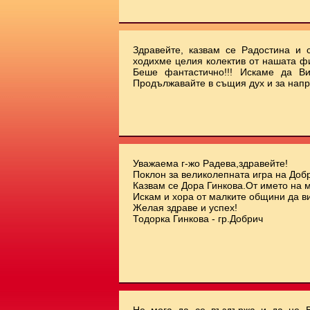
Здравейте, казвам се Радостина и с
ходихме целия колектив от нашата ф
Беше фантастично!!! Искаме да Ви
Продължавайте в същия дух и за напр
Уважаема г-жо Радева,здравейте!
Поклон за великолепната игра на Добр
Казвам се Дора Гинкова.От името на 
Искам и хора от малките общини да ви
Желая здраве и успех!
Тодорка Гинкова - гр.Добрич