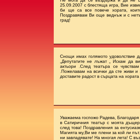
Не мога да се въздържа и да не В
25.09.2007 с блестяща игра, Вие изви
би ще са все повече хората, коит
Поздравявам Ви още веднъж и с нет
град!
Снощи имах голямото удоволствие да
„Депутатите не лъжат „ Искам да ви
актьори .След театъра се чувства
.Пожелавам на всички да сте живи и 
доставите радост в сърцата на хората !!
Уважаема госпожо Радева, Благодаря 
в Сатиричния театър с моята дъщеря
след това! Поздравления за ентусиаз
Магията му,Ви ме плени за кой ли път.
ни завладявате! На многая лета! С въ