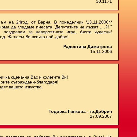
30.11.-1
ъм на 24год. от Варна. В понеделник /13.11.2006г./
ирма да гледаме пиесата "Депутатите не лъжат ….?! "
 поздравим за невероятната игра, бяхте чудесни!
ед. Желаем Ви всичко най-добро!
Радостина Димитрова
15.11.2006
ичка сцена-на Вас и колегите Ви!
моите съграждани-благодаря!
дят вашето изкуство.
Тодорка Гинкова - гр.Добрич
27.09.2007