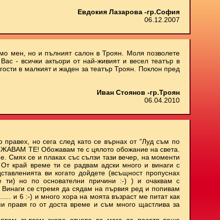
Евдокия Лазарова -гр.София
06.12.2007
амо мен, но и пълният салон в Троян. Моля позволете
Вас - всички актьори от най-живият и весел театър в
 гости в малкият и жаден за театър Троян. Поклон пред
Иван Стоянов -гр.Троян
06.04.2010
о правех, но сега след като се върнах от "Луд съм по
БОЖАВАМ ТЕ! Обожавам те с цялото обожание на света.
е. Смях се и плаках със сълзи тази вечер, на моменти
. От край време ти се радвам адски много и винаги с
ставленията ви когато дойдете (всъщност пропуснах
е ти) но по основателни причини :-) ) и очаквам с
 Винаги се стремя да сядам на първия ред и попивам
..... и 6 :-) и много хора на моята възраст ме питат как
ми правя го от доста време и съм много щастлива за