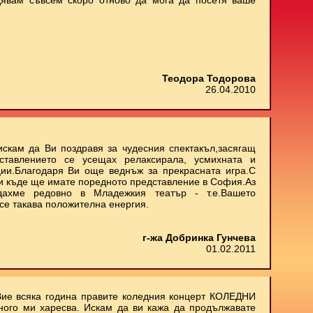
дявам съвсем скоро отново да мога да посетя ваше
Теодора Тодорова
26.04.2010
искам да Ви поздравя за чудесния спектакъл,засягащ
ставлението се усещах релаксирала, усмихната и
ии.Благодаря Ви още веднъж за прекрасната игра.С
 и къде ще имате поредното представление в София.Аз
дахме редовно в Младежкия театър - т.е.Вашето
се такава положителна енергия.
г-жа Добринка Гунчева
01.02.2011
Вие всяка година правите коледния концерт КОЛЕДНИ
ного ми харесва. Искам да ви кажа да продължавате