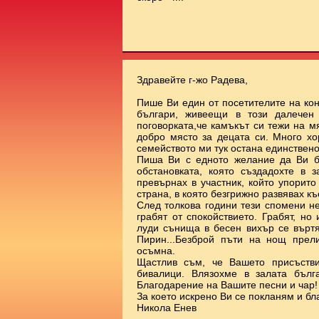
Здравейте г-жо Радева,
Пише Ви един от посетителите на ко
българи, живеещи в този далечен
поговорката,че камъкът си тежи на 
добро място за децата си. Много х
семейството ми тук остана единствено
Пиша Ви с едното желание да Ви б
обстановката, която създадохте в 
превърнах в участник, който упорит
страна, в която безгрижно развявах к
След толкова години тези спомени н
грабят от спокойствието. Грабят, но
луди сънища в бесен вихър се върт
Пирин...Безброй пъти на нощ прел
осъмна.
Щастлив съм, че Вашето присъстви
бивалици. Влязохме в залата бълг
Благодарение на Вашите песни и чар!
За което искрено Ви се покланям и бл
Никола Енев