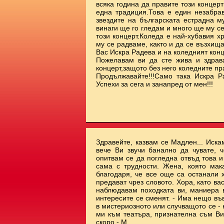
всяка година да правите този концерт
една традиция.Това е един незабрав
звездите на българската естрадна м
винаги ще го гледам и много ще му с
този концерт.Коледа е най-хубавия х
му се радваме, както и да се възхищ
Вас Искра Радева и на коледният ко
Пожелавам ви да сте жива и здрав
концерт,защото без него коледните пр
Продължавайте!!!Само така Искра Р
Успехи за сега и занапред от мен!!!
Здравейте, казвам се Мадлен... Иска
вече Ви звучи банално да чувате, ч
опитвам се да погледна отвъд това 
сама с трудности. Жена, която мак
благодаря, че все още са останали 
предават чрез словото. Хора, като ва
наблюдавам походката ви, маниера ви
интересите се сменят. - Има нещо във
в мистериозното или случващото се - 
ми към театъра, признателна съм Ви.
скоро - М.