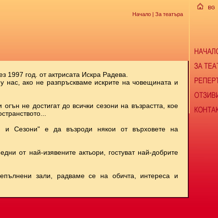
Начало
| За театъра
ез 1997 год. от актрисата Искра Радева.
 у нас, ако не разпръскваме искрите на човещината и
и огън не достигат до всички сезони на възрастта, кое
странството...
и и Сезони" е да възроди някои от върховете на
 едни от най-изявените актьори, гостуват най-добрите
репълнени зали, радваме се на обичта, интереса и