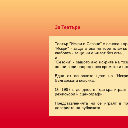
За Театъра
Театър "Искри и Сезони" е основан пр
"Искри" - защото ако не гори пламък
любовта - защо ни е живот без огън,
и
"Сезони" - защото ако искрите на тоз
ще ни води напред през времето и про
Една от основните цели на "Искр
българската класика.
От 1997 г. до днес в Театъра играят
режисьори и сценографи.
Представленията ни се играят в п
доверието на публиката.