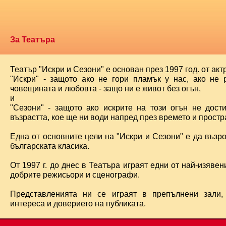
За Театъра
Театър "Искри и Сезони" е основан през 1997 год. от ак
"Искри" - защото ако не гори пламък у нас, ако не 
човещината и любовта - защо ни е живот без огън,
и
"Сезони" - защото ако искрите на този огън не дост
възрастта, кое ще ни води напред през времето и простра
Една от основните цели на "Искри и Сезони" е да възр
българската класика.
От 1997 г. до днес в Театъра играят едни от най-изявени
добрите режисьори и сценографи.
Представленията ни се играят в препълнени зали,
интереса и доверието на публиката.