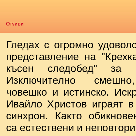
Отзиви
Гледах с огромно удоволс
представление на "Крехк
късен следобед" за 
Изключително смешно
човешко и истинско. Иск
Ивайло Христов играят в
синхрон. Както обикнове
са естествени и неповтори