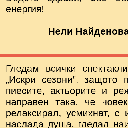
енергия!
Нели Найденова
Гледам всички спектакл
„Искри сезони”, защото 
пиесите, актьорите и ре
направен така, че чове
релаксирал, усмихнат, с 
наслада душа, гледал на