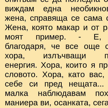
виждам една необикно
жена, справяща се сама с
Жена, която макар и от р
моят пример. - Е, б
благодаря, че все още 
хора, излъчващи по
енергия. Хора, които я п
словото. Хора, като вас,
себе си пред нещата...
малка наблюдавам пох
маниера ви, осанката, сега