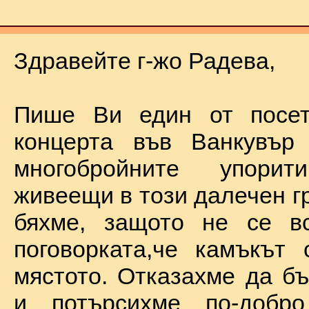
Здравейте г-жо Радева,
Пише Ви един от посет
концерта във Ванкувър
многобройните упорит
живеещи в този далечен г
бяхме, защото не се в
поговорката,че камъкът
мястото. Отказахме да б
и потърсихме по-добр