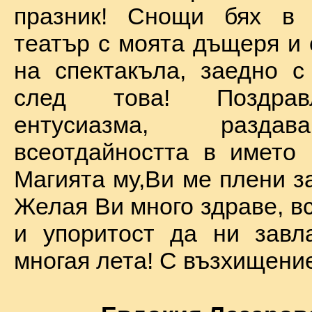
празник! Снощи бях в 
театър с моята дъщеря и 
на спектакъла, заедно с
след това! Поздра
ентусиазма, разда
всеотдайността в името 
Магията му,Ви ме плени за
Желая Ви много здраве, вс
и упоритост да ни завл
многая лета! С възхищение