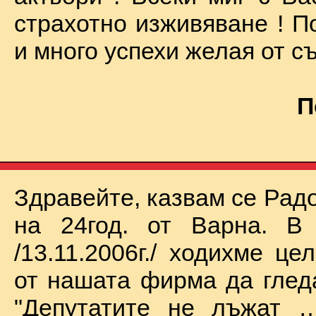
страхотно изживяване ! П
и много успехи желая от съ
П
Здравейте, казвам се Рад
на 24год. от Варна. В 
/13.11.2006г./ ходихме це
от нашата фирма да глед
"Депутатите не лъжат …