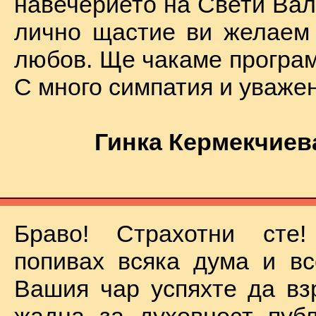
навечерието на Свети Вал
лично щастие ви желаем
любов. Ще чакаме програм
С много симпатия и уваже
Гинка Кермекчиев
Браво! Страхотни сте
попивах всяка дума и вс
Вашия чар успяхте да вз