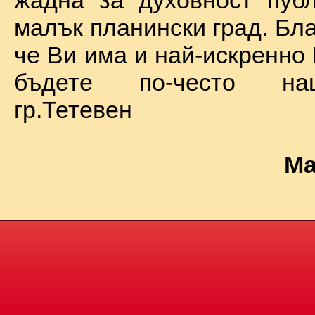
жадна за духовност пуб
малък планински град. Бл
че Ви има и най-искренно
бъдете по-често на
гр.Тетевен
Ма