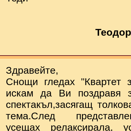
Теодор
Здравейте,
Снощи гледах "Квартет 
искам да Ви поздравя з
спектакъл,засягащ толков
тема.След представл
усещах релаксирала, у