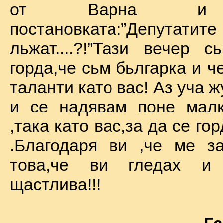
от Варна и 
постановката:”Депу
льжат....?!”Тази вечер 
горда,че сьм бьлгарка и ч
таланти като вас! Аз уча 
и се надявам поне малк
,така като вас,за да се го
.Благодаря ви ,че ме за
това,че ви гледах и
щастлива!!!