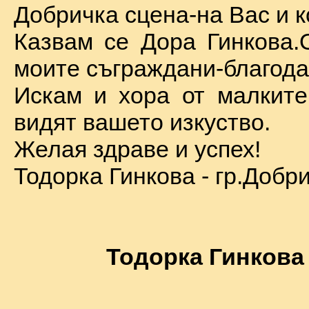
Добричка сцена-на Вас и к
Казвам се Дора Гинкова.
моите съграждани-благода
Искам и хора от малкит
видят вашето изкуство.
Желая здраве и успех!
Тодорка Гинкова - гр.Добр
Тодорка Гинкова 