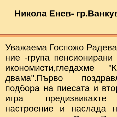
Никола Енев- гр.Ванку
Уважаема Госпожо Радева,
ние -група пенсионирани
икономисти,гледахме "
двама".Първо поздра
подбора на пиесата и вто
игра предизвикахте
настроение и наслада н