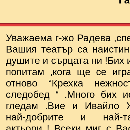
Га
Уважаема г-жо Радева ,сп
Вашия театър са наистин
душите и сърцата ни !Бих 
попитам ,кога ще се иг
отново “Крехка нежно
следобед “ .Много бих и
гледам .Вие и Ивайло Х
най-добрите и най-та
актьори ! Всеки миг с Ва