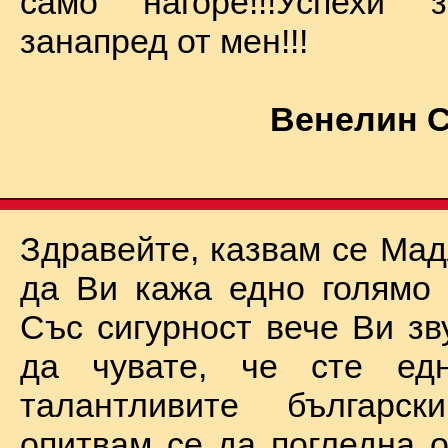
само нагоре!!!Успехи
занапред от мен!!!
Венелин 
Здравейте, казвам се Мад
да Ви кажа едно голямо "
Със сигурност вече Ви зв
да чувате, че сте ед
талантливите български
опитвам се да погледна о