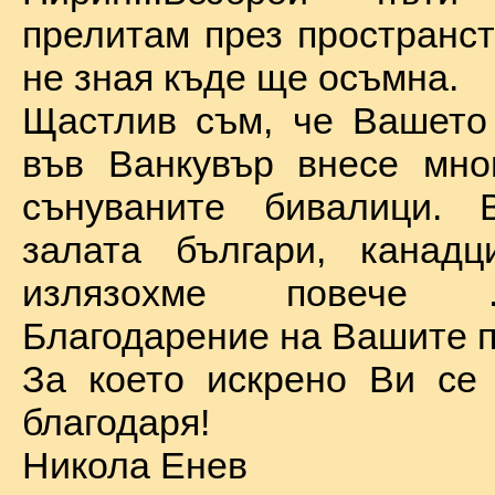
прелитам през пространст
не зная къде ще осъмна.
Щастлив съм, че Вашето
във Ванкувър внесе мно
сънуваните бивалици. 
залата българи, канадц
излязохме повече 
Благодарение на Вашите п
За което искрено Ви се
благодаря!
Никола Енев