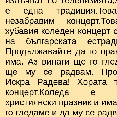
излъчват по телевизията,
е една традиция.То
незабравим концерт.Т
хубавия коледен концерт 
на българската естрад
Продължавайте да го прав
има. Аз винаги ще го гле
ще му се радвам. Про
Искра Радева! Хората т
концерт.Коледа е на
християнски празник и им
го гледаме и да му се радв