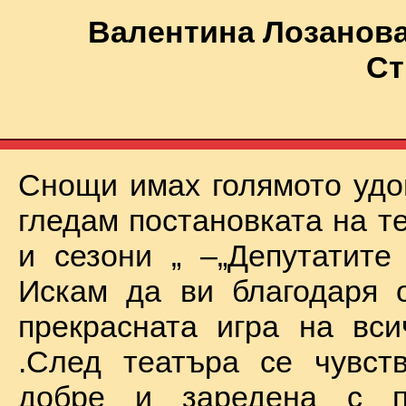
Валентина Лозанова
Ст
Снощи имах голямото удо
гледам постановката на т
и сезони „ –„Депутатите
Искам да ви благодаря 
прекрасната игра на вси
.След театъра се чувст
добре и заредена с п