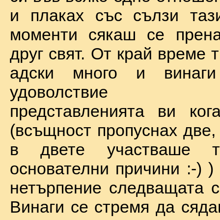
и плаках със сълзи таз
моменти сякаш се прена
друг свят. От край време 
адски много и винаг
удоволствие по
представленията ви ког
(всъщност пропуснах две,
в двете участваше 
основателни причини :-) )
нетърпение следващата с
Винаги се стремя да сяда