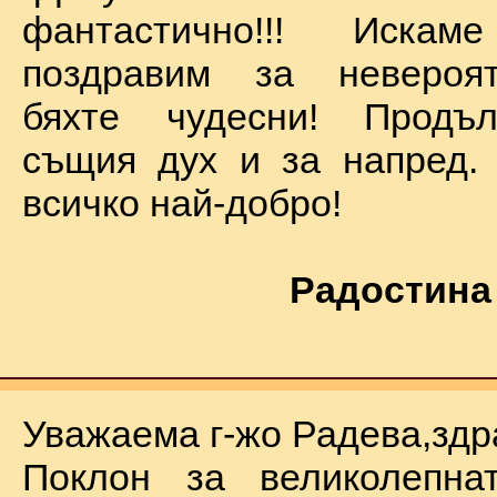
фантастично!!! Иск
поздравим за невероят
бяхте чудесни! Продъ
същия дух и за напред.
всичко най-добро!
Радостина
Уважаема г-жо Радева,здр
Поклон за великолепна