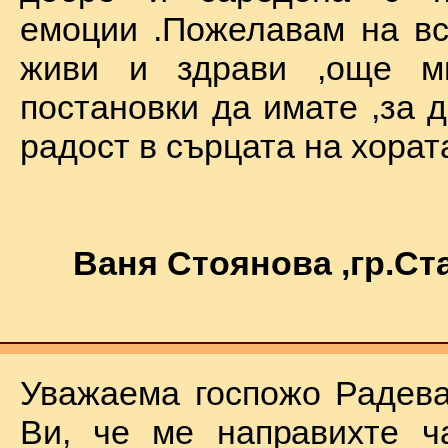
емоции .Пожелавам на вс
живи и здрави ,още мн
постановки да имате ,за 
радост в сърцата на хората !
Ваня Стоянова ,гр.С
Уважаема госпожо Радева
Ви, че ме направихте ч