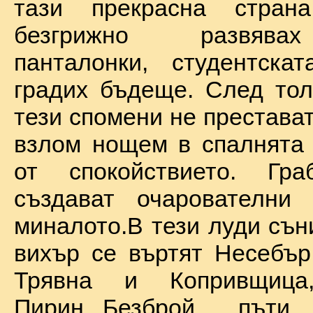
тази прекрасна стран
безгрижно развява
панталонки, студентска
градих бъдеще. След тол
тези спомени не престават
взлом нощем в спалнята 
от спокойствието. Гр
създават очарователни 
миналото.В тези луди сън
вихър се въртят Несебър
Трявна и Копривщиц
Пирин...Безброй пъ