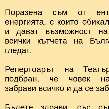
Поразена съм от ент
енергията, с които обика
и дават възможност на
всички кътчета на Бълг
гледат.
Репертоарът на Теат
подбран, че човек н
забрави всичко и да се за
Бъдете здрави, със с