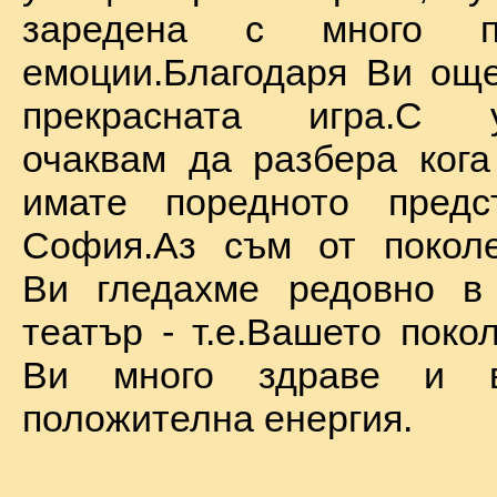
заредена с много по
емоции.Благодаря Ви ощ
прекрасната игра.С у
очаквам да разбера ког
имате поредното предс
София.Аз съм от поколе
Ви гледахме редовно в
театър - т.е.Вашето поко
Ви много здраве и в
положителна енергия.