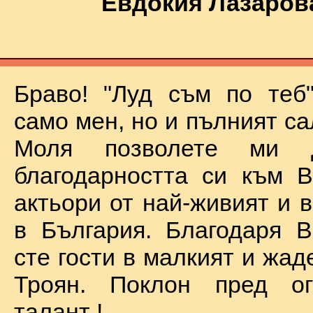
Евдокия Лазаров
Браво! "Луд съм по теб
само мен, но и пълният са
Моля позволете ми 
благодарността си към В
актьори от най-живият и 
в България. Благодаря В
сте гости в малкият и жад
Троян. Поклон пред о
талант !