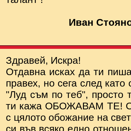
Иван Стояно
Здравей, Искра!
Отдавна исках да ти пиша
правех, но сега след като 
"Луд съм по теб", просто
ти кажа ОБОЖАВАМ ТЕ! О
с цялото обожание на све
си във всяко едно отноше