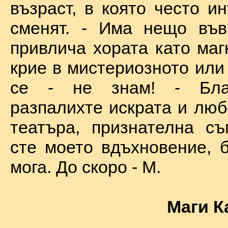
възраст, в която често и
сменят. - Има нещо във
привлича хората като маг
крие в мистериозното или
се - не знам! - Бла
разпалихте искрата и люб
театъра, признателна съ
сте моето вдъхновение, б
мога. До скоро - М.
Маги К