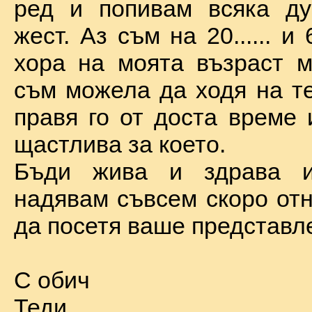
ред и попивам всяка ду
жест. Аз съм на 20...... и 
хора на моята възраст м
съм можела да ходя на те
правя го от доста време 
щастлива за което.
Бъди жива и здрава 
надявам съвсем скоро отн
да посетя ваше представл
С обич
Теди