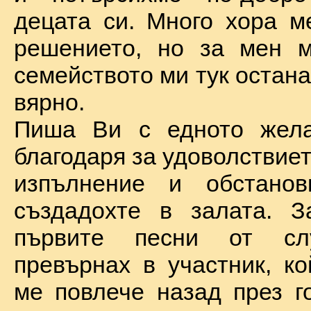
децата си. Много хора м
решението, но за мен м
семейството ми тук остан
вярно.
Пиша Ви с едното жел
благодаря за удоволствие
изпълнение и обстановк
създадохте в залата. З
първите песни от сл
превърнах в участник, ко
ме повлече назад през г