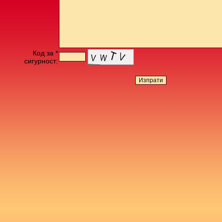
Код за *
сигурност: