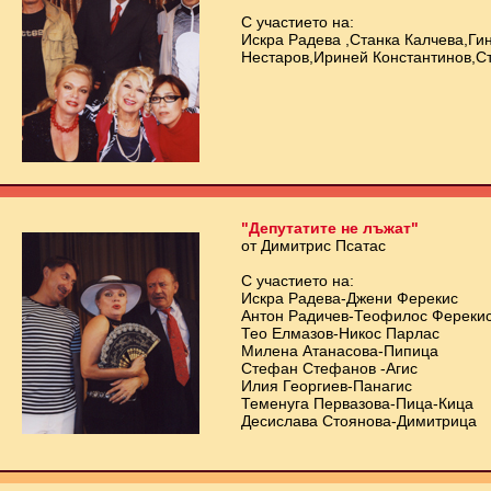
С участието на:
Искра Радева ,Станка Калчева,Ги
Нестаров,Ириней Константинов,
"Депутатите не лъжат"
от Димитрис Псатас
С участието на:
Искра Радева-Джени Ферекис
Антон Радичев-Теофилос Фереки
Тео Елмазов-Никос Парлас
Милена Атанасова-Пипица
Стефан Стефанов -Агис
Илия Георгиев-Панагис
Теменуга Первазова-Пица-Кица
Десислава Стоянова-Димитрица