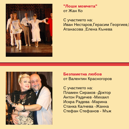
"Лоши момчета"
от Жан Ко
С участието на:
Иван Нестаров,Герасим Георгиев
Атанасова ,Елена Кънева
Безпаметна любов
от Валентин Красногоров
С участието на:
Пламен Сираков -Доктор
Антон Радичев -Михаил
Искра Радева -Марина
Станка Калчева -Жанна
Стефан Стефанов - Мъж