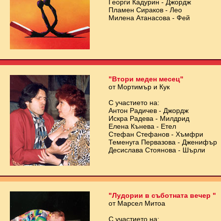
Георги Кадурин - Джордж
Пламен Сираков - Лео
Милена Атанасова - Фей
"Втори меден месец"
от Мортимър и Кук
С участието на:
Антон Радичев - Джордж
Искра Радева - Милдрид
Елена Кънева - Етел
Стефан Стефанов - Хъмфри
Теменуга Первазова - Дженифър
Десислава Стоянова - Шърли
"Лудории в съботната вечер "
от Марсел Митоа
С участието на: