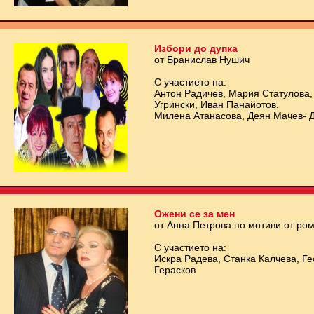
Избори до дупка
от Бранислав Нушич
С участието на:
Антон Радичев, Мария Статулова,
Угрински, Иван Панайотов,
Милена Атанасова, Деян Мачев- 
Ожени се за мен
от Анна Петрова по мотиви от ро
С участието на:
Искра Радева, Станка Калчева, Г
Герасков