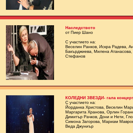
Наследството
от Пиер Шано
С участието на:
Веселин Ранков, Искра Радева, А
Бакърджиева, Милена Атанасова,
Стефанов
КОЛЕДНИ ЗВЕЗДИ- гала концер
С участието на:
Йорданка Христова, Веселин Мари
Маргарита Хранова, Орлин Горано
Димитър Рачков, Дони и Нети, Гло
Симона Загорова, Мариам Мавров
Веда Джуниър