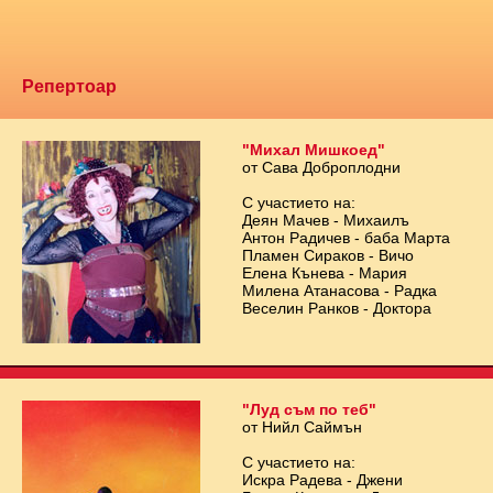
Репертоар
"Михал Мишкоед"
от Сава Доброплодни
С участието на:
Деян Мачев - Михаилъ
Антон Радичев - баба Марта
Пламен Сираков - Вичо
Елена Кънева - Мария
Милена Атанасова - Радка
Веселин Ранков - Доктора
"Луд съм по теб"
от Нийл Саймън
С участието на:
Искра Радева - Джени