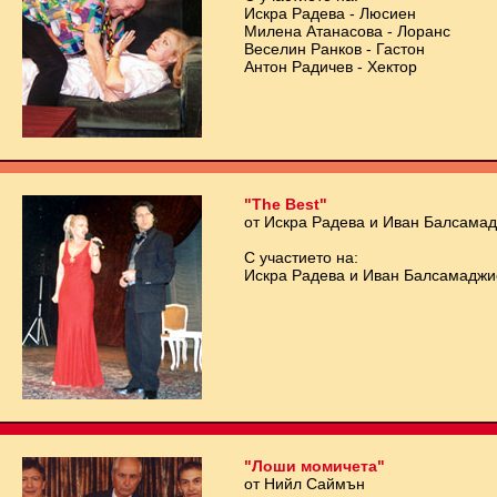
Искра Радева - Люсиен
Милена Атанасова - Лоранс
Веселин Ранков - Гастон
Антон Радичев - Хектор
"The Best"
от Искра Радева и Иван Балсама
С участието на:
Искра Радева и Иван Балсамаджи
"Лоши момичета"
от Нийл Саймън