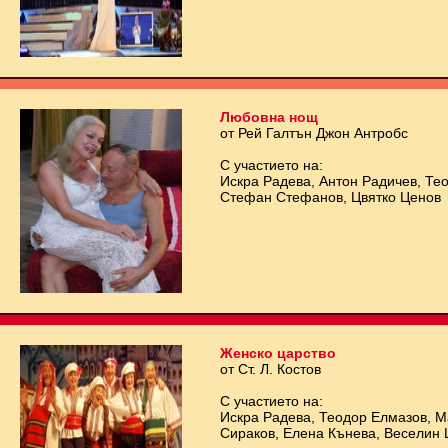
Любовна нощ
от Рей Галтън Джон Антробс
С участието на:
Искра Радева, Антон Радичев, Те
Стефан Стефанов, Цвятко Ценов
Женско царство
от Ст. Л. Костов
С участието на:
Искра Радева, Теодор Елмазов, 
Сираков, Елена Кънева, Веселин