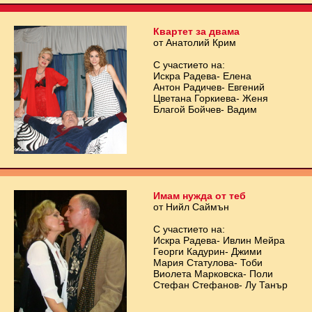
Квартет за двама
от Анатолий Крим
С участието на:
Искра Радева- Елена
Антон Радичев- Евгений
Цветана Горкиева- Женя
Благой Бойчев- Вадим
Имам нужда от теб
от Нийл Саймън
С участието на:
Искра Радева- Ивлин Мейра
Георги Кадурин- Джими
Мария Статулова- Тоби
Виолета Марковска- Поли
Стефан Стефанов- Лу Танър