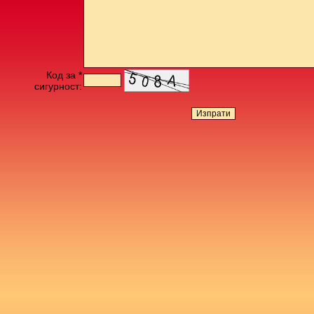
Код за *
сигурност: