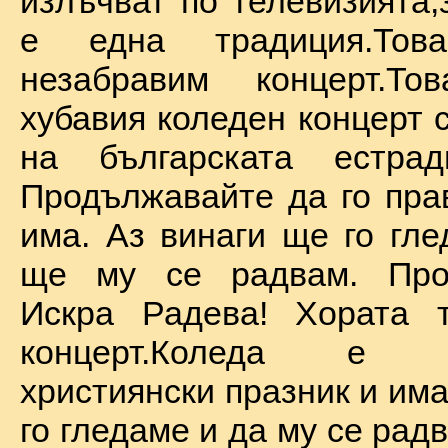
излъчват по телевизията,
е една традиция.То
незабравим концерт.Т
хубавия коледен концерт 
на българската естрад
Продължавайте да го прав
има. Аз винаги ще го гле
ще му се радвам. Про
Искра Радева! Хората т
концерт.Коледа е на
християнски празник и им
го гледаме и да му се радв