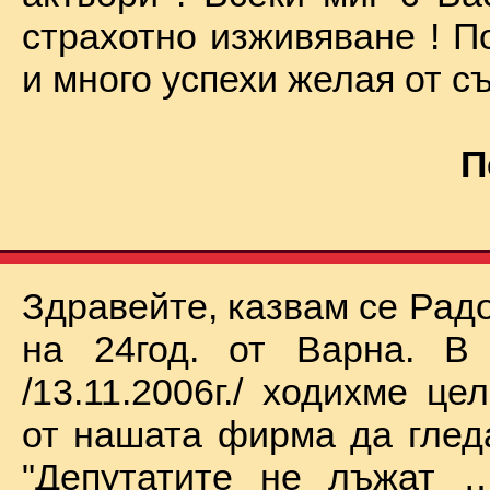
страхотно изживяване ! П
и много успехи желая от съ
П
Здравейте, казвам се Рад
на 24год. от Варна. В 
/13.11.2006г./ ходихме це
от нашата фирма да глед
"Депутатите не лъжат …