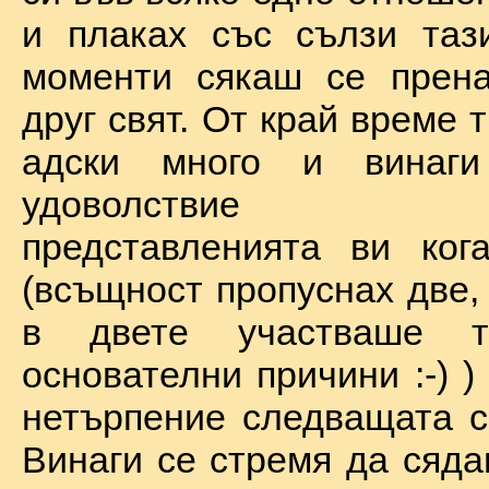
и плаках със сълзи таз
моменти сякаш се прена
друг свят. От край време 
адски много и винаг
удоволствие по
представленията ви ког
(всъщност пропуснах две,
в двете участваше 
основателни причини :-) )
нетърпение следващата с
Винаги се стремя да сяда