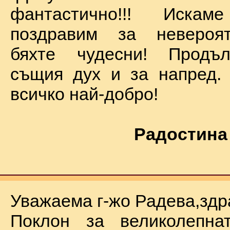
фантастично!!! Иск
поздравим за невероят
бяхте чудесни! Продъ
същия дух и за напред.
всичко най-добро!
Радостина
Уважаема г-жо Радева,здр
Поклон за великолепна