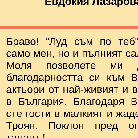
Евдокия Лазаров
Браво! "Луд съм по теб
само мен, но и пълният са
Моля позволете ми 
благодарността си към В
актьори от най-живият и 
в България. Благодаря В
сте гости в малкият и жад
Троян. Поклон пред о
талант !