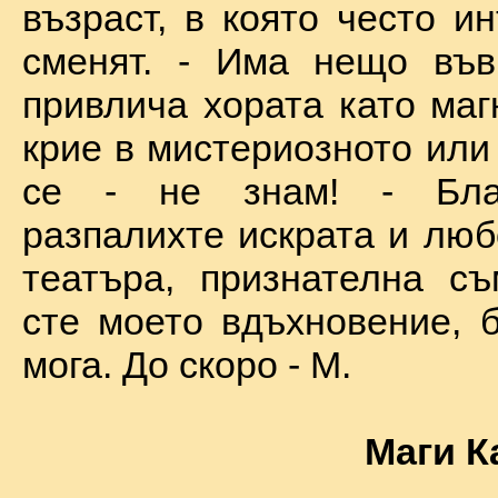
възраст, в която често и
сменят. - Има нещо във
привлича хората като маг
крие в мистериозното или
се - не знам! - Бла
разпалихте искрата и люб
театъра, признателна съ
сте моето вдъхновение, б
мога. До скоро - М.
Маги К