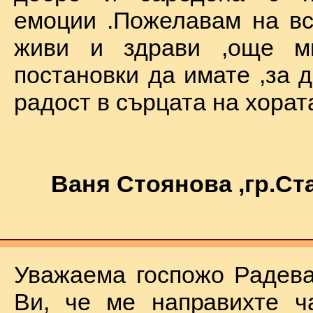
емоции .Пожелавам на вс
живи и здрави ,още мн
постановки да имате ,за 
радост в сърцата на хората !
Ваня Стоянова ,гр.С
Уважаема госпожо Радева
Ви, че ме направихте ч