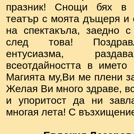
празник! Снощи бях в 
театър с моята дъщеря и 
на спектакъла, заедно с
след това! Поздра
ентусиазма, разда
всеотдайността в името 
Магията му,Ви ме плени за
Желая Ви много здраве, вс
и упоритост да ни завл
многая лета! С възхищение