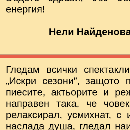
енергия!
Нели Найденова
Гледам всички спектакл
„Искри сезони”, защото 
пиесите, актьорите и ре
направен така, че чове
релаксирал, усмихнат, с 
наслада душа, гледал на