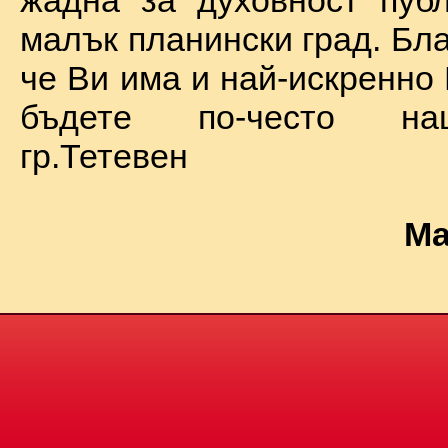
жадна за духовност пуб
малък планински град. Бл
че Ви има и най-искренно
бъдете по-често на
гр.Тетевен
Ма