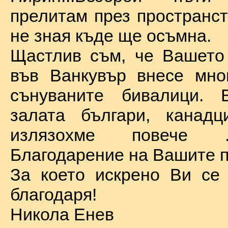
прелитам през пространст
не зная къде ще осъмна.
Щастлив съм, че Вашето
във Ванкувър внесе мно
сънуваните бивалици. 
залата българи, канадц
излязохме повече 
Благодарение на Вашите п
За което искрено Ви се
благодаря!
Никола Енев