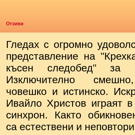
Отзиви
Гледах с огромно удоволс
представление на "Крехк
късен следобед" за 
Изключително смешно
човешко и истинско. Иск
Ивайло Христов играят в
синхрон. Както обикнове
са естествени и неповтори