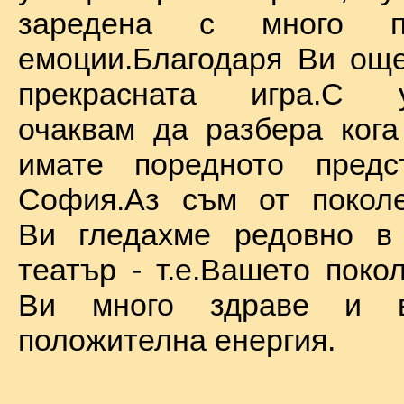
заредена с много по
емоции.Благодаря Ви ощ
прекрасната игра.С у
очаквам да разбера ког
имате поредното предс
София.Аз съм от поколе
Ви гледахме редовно в
театър - т.е.Вашето поко
Ви много здраве и в
положителна енергия.