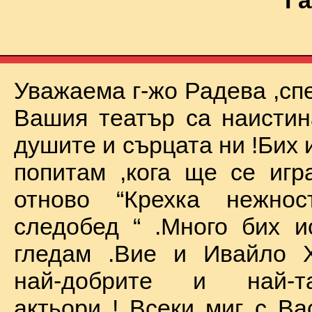
Га
Уважаема г-жо Радева ,сп
Вашия театър са наистин
душите и сърцата ни !Бих 
попитам ,кога ще се иг
отново “Крехка нежно
следобед “ .Много бих и
гледам .Вие и Ивайло Х
най-добрите и най-та
актьори ! Всеки миг с Ва