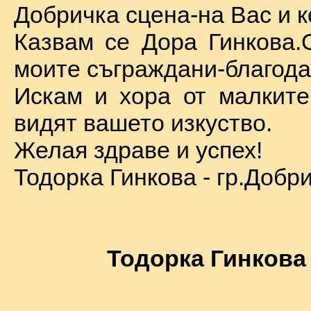
Добричка сцена-на Вас и к
Казвам се Дора Гинкова.
моите съграждани-благода
Искам и хора от малкит
видят вашето изкуство.
Желая здраве и успех!
Тодорка Гинкова - гр.Добр
Тодорка Гинкова 