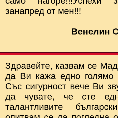
само нагоре!!!Успехи
занапред от мен!!!
Венелин 
Здравейте, казвам се Мад
да Ви кажа едно голямо "
Със сигурност вече Ви зв
да чувате, че сте ед
талантливите български
опитвам се да погледна о