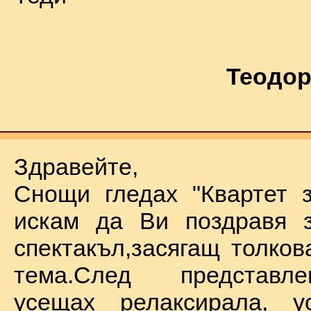
Теодор
Здравейте,
Снощи гледах "Квартет 
искам да Ви поздравя з
спектакъл,засягащ толков
тема.След представл
усещах релаксирала, у