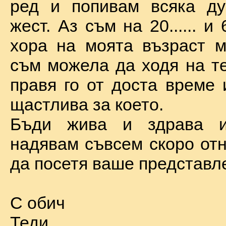
ред и попивам всяка ду
жест. Аз съм на 20...... и 
хора на моята възраст м
съм можела да ходя на те
правя го от доста време 
щастлива за което.
Бъди жива и здрава 
надявам съвсем скоро отн
да посетя ваше представл
С обич
Теди