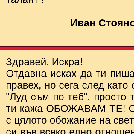
Иван Стояно
Здравей, Искра!
Отдавна исках да ти пиша
правех, но сега след като 
"Луд съм по теб", просто
ти кажа ОБОЖАВАМ ТЕ! О
с цялото обожание на све
си във всяко едно отноше