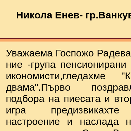
Никола Енев- гр.Ванку
Уважаема Госпожо Радева,
ние -група пенсионирани
икономисти,гледахме "
двама".Първо поздра
подбора на пиесата и вто
игра предизвикахте
настроение и наслада н