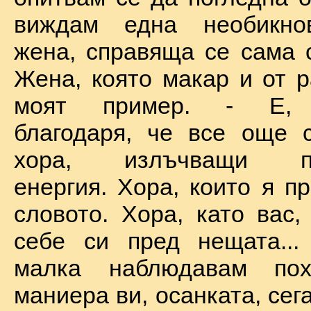
виждам една необикно
жена, справяща се сама с
Жена, която макар и от р
моят пример. - Е, б
благодаря, че все още 
хора, излъчващи по
енергия. Хора, които я п
словото. Хора, като вас,
себе си пред нещата...
малка наблюдавам пох
маниера ви, осанката, сега