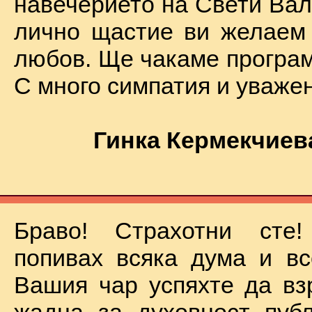
навечерието на Свети Вал
лично щастие ви желаем
любов. Ще чакаме програм
С много симпатия и уваже
Гинка Кермекчиев
Браво! Страхотни сте
попивах всяка дума и вс
Вашия чар успяхте да вз