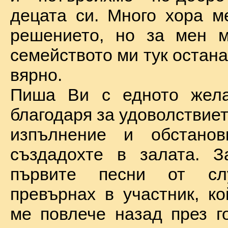
децата си. Много хора м
решението, но за мен м
семейството ми тук остан
вярно.
Пиша Ви с едното жел
благодаря за удоволствие
изпълнение и обстановк
създадохте в залата. З
първите песни от сл
превърнах в участник, ко
ме повлече назад през г