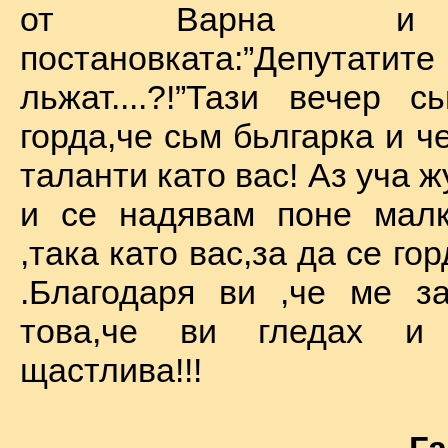
от Варна и 
постановката:”Депу
льжат....?!”Тази вечер 
горда,че сьм бьлгарка и ч
таланти като вас! Аз уча 
и се надявам поне малк
,така като вас,за да се го
.Благодаря ви ,че ме за
това,че ви гледах и
щастлива!!!