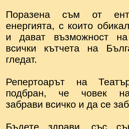
Поразена съм от ент
енергията, с които обика
и дават възможност на
всички кътчета на Бълг
гледат.
Репертоарът на Теат
подбран, че човек н
забрави всичко и да се за
Бъдете здрави, със с