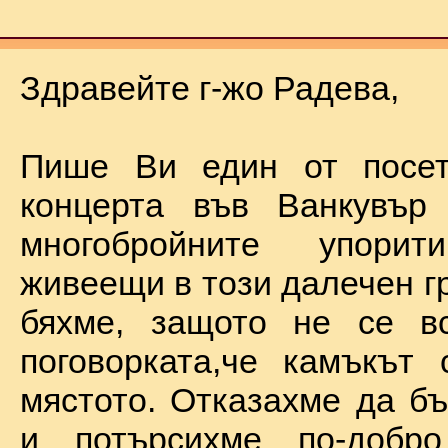
Здравейте г-жо Радева,
Пише Ви един от посет
концерта във Ванкувър
многобройните упорит
живеещи в този далечен г
бяхме, защото не се в
поговорката,че камъкът
мястото. Отказахме да б
и потърсихме по-добр