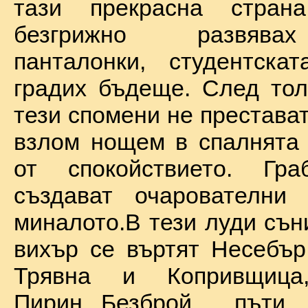
тази прекрасна стран
безгрижно развява
панталонки, студентска
градих бъдеще. След тол
тези спомени не престават
взлом нощем в спалнята 
от спокойствието. Гр
създават очарователни 
миналото.В тези луди сън
вихър се въртят Несебър
Трявна и Копривщиц
Пирин...Безброй пъ