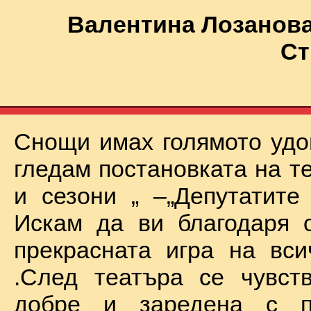
Валентина Лозанова
Ст
Снощи имах голямото удо
гледам постановката на т
и сезони „ –„Депутатите
Искам да ви благодаря 
прекрасната игра на вси
.След театъра се чувст
добре и заредена с п