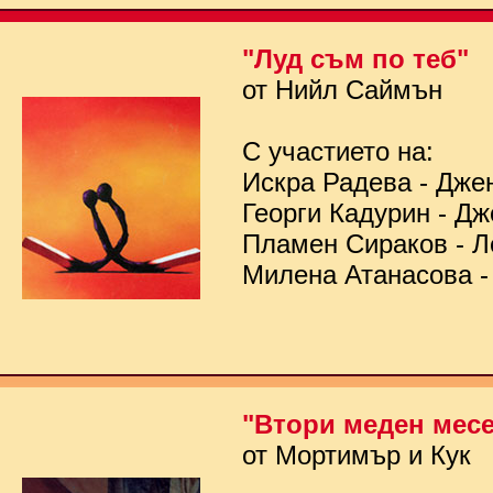
"Луд съм по теб"
от Нийл Саймън
С участието на:
Искра Радева - Дже
Георги Кадурин - Д
Пламен Сираков - Л
Милена Атанасова -
"Втори меден мес
от Мортимър и Кук