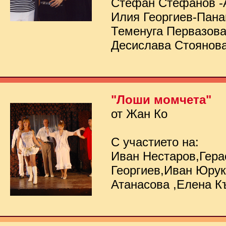
Стефан Стефанов -
Илия Георгиев-Пана
Теменуга Первазов
Десислава Стоянов
"Лоши момчета"
от Жан Ко
С участието на:
Иван Нестаров,Гер
Георгиев,Иван Юру
Атанасова ,Елена К