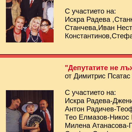
С участието на:
Искра Радева ,Стан
Станчева,Иван Нес
Константинов,Стеф
"Депутатите не лъ
от Димитрис Псатас
С участието на:
Искра Радева-Джен
Антон Радичев-Тео
Тео Елмазов-Никос
Милена Атанасова-