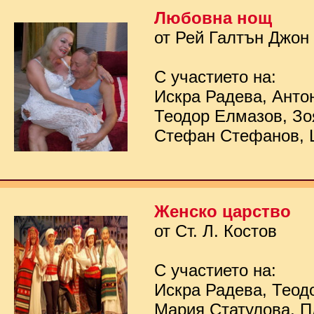
Любовна нощ
от Рей Галтън Джон
С участието на:
Искра Радева, Анто
Теодор Елмазов, Зо
Стефан Стефанов, 
Женско царство
от Ст. Л. Костов
С участието на:
Искра Радева, Теод
Мария Статулова, П