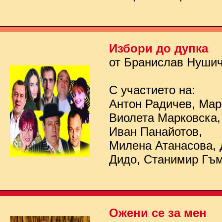
Избори до дупка
от Бранислав Нуши
С участието на:
Антон Радичев, Мар
Виолета Марковска,
Иван Панайотов,
Милена Атанасова, 
Дидо, Станимир Гъ
Ожени се за мен