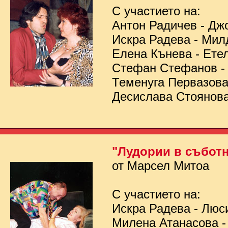
С участието на:
Антон Радичев - Дж
Искра Радева - Мил
Елена Кънева - Ете
Стефан Стефанов 
Теменуга Первазов
Десислава Стоянов
"Лудории в съботн
от Марсел Митоа
С участието на:
Искра Радева - Люс
Милена Атанасова -