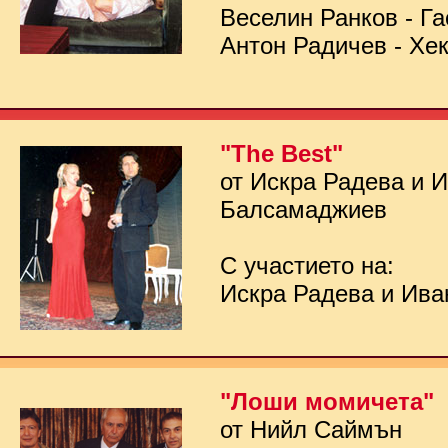
Веселин Ранков - Га
Антон Радичев - Хе
"The Best"
от Искра Радева и 
Балсамаджиев
С участието на:
Искра Радева и Ив
"Лоши момичета"
от Нийл Саймън