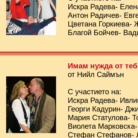
Искра Радева- Елен
Антон Радичев- Евг
Цветана Горкиева- 
Благой Бойчев- Вад
Имам нужда от теб
от Нийл Саймън
С участието на:
Искра Радева- Ивл
Георги Кадурин- Дж
Мария Статулова- Т
Виолета Марковска-
Стефан Стефанов- 