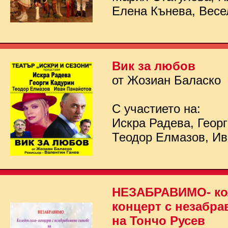
Елена Кънева, Весе
Вик за любов
от Жозиан Баласко
С участието на:
Искра Радева, Георг
Теодор Елмазов, Ив
НЕЗАБРАВИМО- кол
концерт с незабра
на Тончо Русев