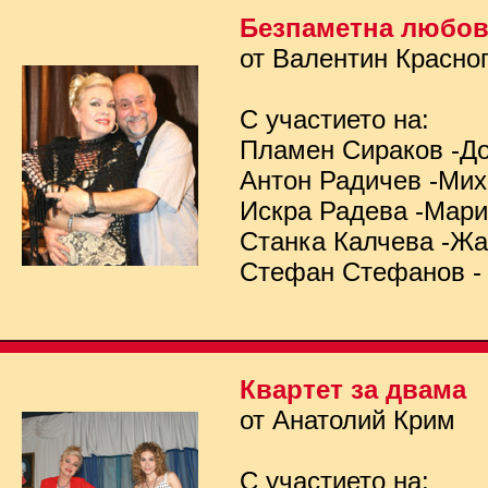
Безпаметна любо
от Валентин Красно
С участието на:
Пламен Сираков -Д
Антон Радичев -Ми
Искра Радева -Мар
Станка Калчева -Ж
Стефан Стефанов -
Квартет за двама
от Анатолий Крим
С участието на: