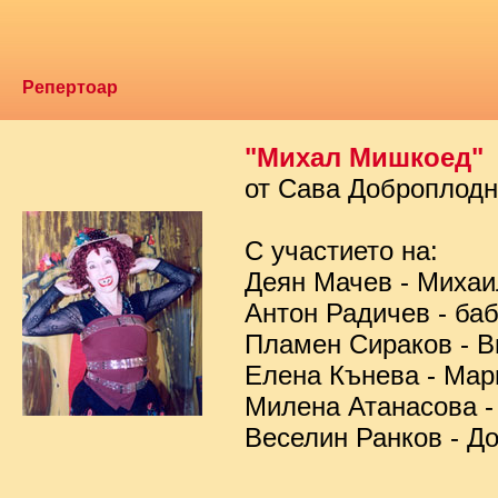
Репертоар
"Михал Мишкоед"
от Сава Доброплод
С участието на:
Деян Мачев - Миха
Антон Радичев - ба
Пламен Сираков - В
Елена Кънева - Мар
Милена Атанасова -
Веселин Ранков - Д