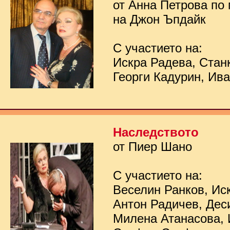
от Анна Петрова по
на Джон Ъпдайк
С участието на:
Искра Радева, Стан
Георги Кадурин, Ив
Наследството
от Пиер Шано
С участието на:
Веселин Ранков, Ис
Антон Радичев, Дес
Милена Атанасова, 