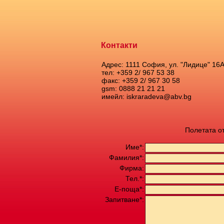
Контакти
Адрес: 1111 София, ул. "Лидице" 16
тел: +359 2/ 967 53 38
факс: +359 2/ 967 30 58
gsm: 0888 21 21 21
имейл: iskraradeva@abv.bg
Полетата о
Име*:
Фамилия*:
Фирма:
Тел.*:
Е-поща*:
Запитване*: